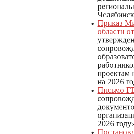
регионал
Челябинск
Приказ Ми
области о
утвержден
сопровожд
образоват
работнико
проектам 
на 2026 г
Письмо Г
сопровож
документо
организац
2026 году
Постановл