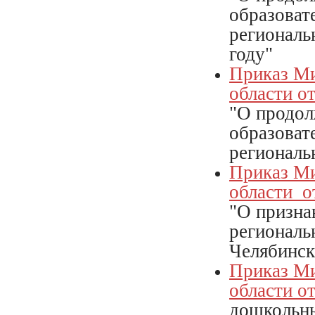
образоват
региональ
году"
Приказ
Ми
области от
"О продол
образоват
регионал
Приказ Ми
области о
"О призна
регионал
Челябинск
Приказ Ми
области о
дошкольны