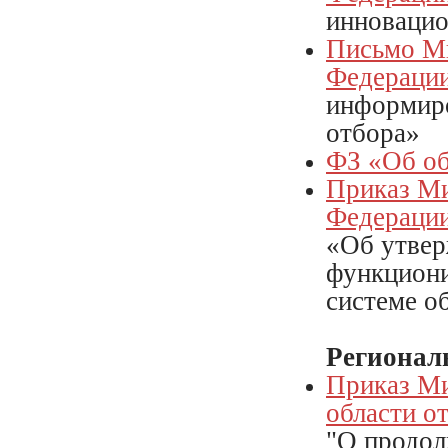
инноваци
Письмо Ми
Федерации
информиро
отбора»
ФЗ «Об об
Приказ Ми
Федерации
«Об утвер
функциони
системе о
Регионал
Приказ Ми
области о
"О продол