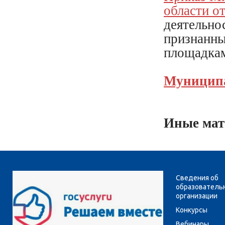
области о
деятельно
признанн
площадкам
Муницип
Иные ма
Сведения об
образователь
организации
Конкурсы
Вебинары